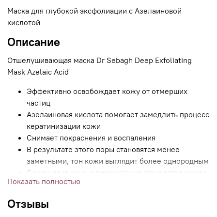
Маска для глубокой эксфолиации с Азелаиновой
кислотой
Описание
Отшелушивающая маска Dr Sebagh Deep Exfoliating
Mask Azelaic Acid
Эффективно освобождает кожу от отмерших
частиц
Азелаиновая кислота помогает замедлить процесс
кератинизации кожи
Снимает покраснения и воспаления
В результате этого поры становятся менее
заметными, тон кожи выглядит более однородным
Следы пост-акне и пигментация становятся менее
Показать полностью
выраженными
Облегчается клеточное дыхание и доставка
Отзывы
полезных компонентов в слои кожи