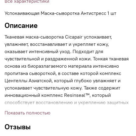
Все характеристики
Успокаивающая Маска-сыворотка Антистресс 1 шт
Описание
Тканевая маска-сыворотка Cicapair успокаивает,
увлажняет, восстанавливает и укрепляет кожу,
оказывает интенсивный уход. Подходит для
чувствительной и раздраженной кожи. Тонкая тканевая
основа из биоразлагаемого материала интенсивно
пропитана сывороткой, в составе которой комплекс
Центеллы Азиатской, который глубоко увлажняет и
успокаивает чувствительную кожу. Также содержит
инновационный комплекс Resinseal™, который
способствует восстановлению и укреплению защитных
функций кожи, и комплекс Jartbiome™ ,
Показать полностью
восстанавливающий микробиом кожи для защитного
барьера.
Отзывы