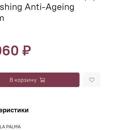
shing Anti-Ageing
m
060 ₽
В корзину
еристики
LA PALMA