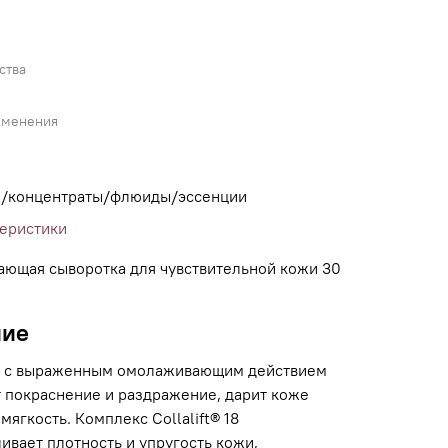
ства
именения
/концентраты/флюиды/эссенции
теристики
ющая сыворотка для чувствительной кожи 30
ние
 с выраженным омолаживающим действием
 покраснение и раздражение, дарит коже
мягкость. Комплекс Collalift® 18
ивает плотность и упругость кожи,