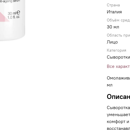
Страна
Италия
Объём сред
30 мл
Область пр
Лицо
Категория
Сыворотки
Все харак
Омолажива
мл
Описа
Сыворотка
уменьшает
комфорт и 
восстанавл