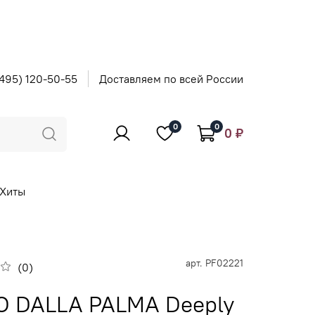
495) 120-50-55
Доставляем по всей России
0
0
0 ₽
Хиты
арт.
PF02221
(0)
O DALLA PALMA Deeply