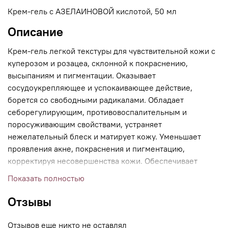
Крем-гель с АЗЕЛАИНОВОЙ кислотой, 50 мл
Описание
Крем-гель легкой текстуры для чувствительной кожи с
куперозом и розацеа, склонной к покраснению,
высыпаниям и пигментации. Оказывает
сосудоукрепляющее и успокаивающее действие,
борется со свободными радикалами. Обладает
себорегулирующим, противовоспалительным и
поросуживающим свойствами, устраняет
нежелательный блеск и матирует кожу. Уменьшает
проявления акне, покраснения и пигментацию,
корректируя несовершенства кожи. Обеспечивает
мгновенное и пролонгированное увлажняющее
Показать полностью
действие. Восстанавливает липидный барьер. Повышает
эластичность и упругость кожи, выравнивает ее тон и
Отзывы
текстуру, придает сияние. Активизирует иммунитет
кожи, создавая «антиоксидантный щит». Подходит для
Отзывов еще никто не оставлял