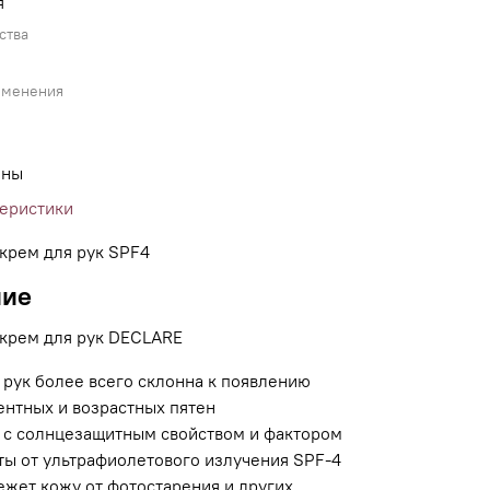
я
ства
именения
ины
теристики
крем для рук SPF4
ние
крем для рук DECLARE
 рук более всего склонна к появлению
ентных и возрастных пятен
 с солнцезащитным свойством и фактором
ты от ультрафиолетового излучения SPF-4
жет кожу от фотостарения и других,