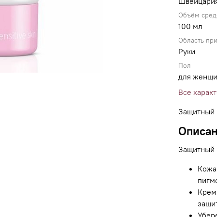
Швейцари
Объём сред
100 мл
Область пр
Руки
Пол
для женщ
Все харак
Защитный 
Описа
Защитный 
Кожа
пигм
Крем
защи
Убере