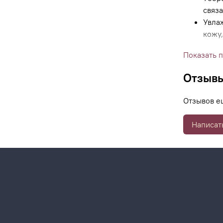
связ
Увла
кожу,
Показать 
Отзыв
Отзывов е
Написат