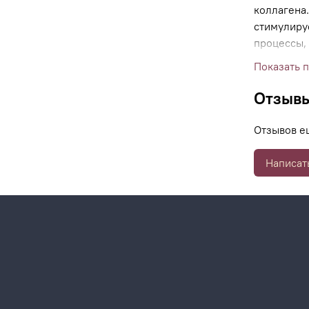
коллагена
стимулиру
процессы,
ранозажив
Показать 
покраснен
функции к
Отзыв
стрессам 
Отзывов е
Написат