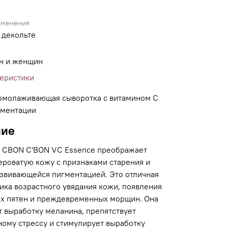
именения
 декольте
н и женщин
теристики
омолаживающая сыворотка с витамином С
гментации
ние
 CBON C'BON VC Essence преображает
ероватую кожу с признаками старения и
азвивающейся пигментацией. Это отличная
ика возрастного увядания кожи, появления
х пятен и преждевременных морщин. Она
т выработку меланина, препятствует
ному стрессу и стимулирует выработку