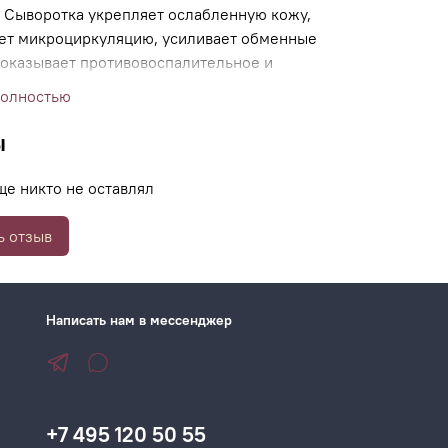
. Сыворотка укрепляет ослабленную кожу,
ет микроциркуляцию, усиливает обменные
 оказывает противовоспалительное и
ляющее действие. Она уменьшает
полностью
ие и раздражение, усиливает барьерные
ожи и помогает ей эффективнее противостоять
ы
и внешним раздражителям.
ще никто не оставлял
ь отзыв
Написать нам в мессенджер
+7 495 120 50 55