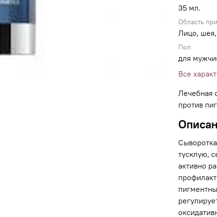
35 мл.
Область пр
Лицо, шея,
Пол
для мужчи
Все харак
Лечебная 
против пи
Описа
Сыворотка
тусклую, с
активно р
профилакт
пигментны
регулируе
оксидатив