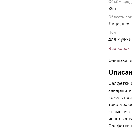
Объём сред
36 шт.
Область пр
Лицо, шея
Пол
для мужчи
Все харак
Очищающие
Описа
Салфетки 
завершить
кожу к по
текстура б
косметиче
использов
Салфетки 