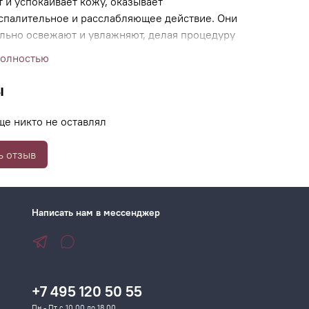
 и успокаивает кожу, оказывает
спалительное и расслабляющее действие. Они
льно освежают и увлажняют, делая процедуру
максимально эффективной и комфортной.
полностью
ы
ще никто не оставлял
ь отзыв
Написать нам в мессенджер
+7 495 120 50 55
Пн - Пт с 10.00 до 18.00