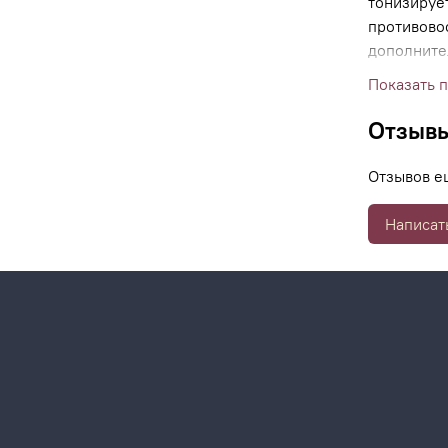
тонизирует
противово
дополните
очищения 
Показать 
Отзыв
Отзывов е
Написат