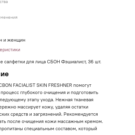
ства
именения
н и женщин
теристики
 салфетки для лица СБОН Фэшиалист, 36 шт.
ние
CBON FACIALIST SKIN FRESHNER помогут
 процесс глубокого очищения и подготовить
следующему этапу ухода. Нежная тканевая
ережно массирует кожу, удаляя остатки
ских средств и загрязнений. Рекомендуется
ать после очищения кожи массажным кремом.
пропитаны специальным составом, который