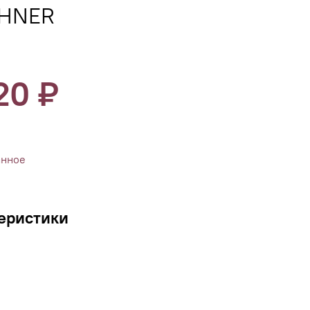
HNER
20 ₽
анное
еристики