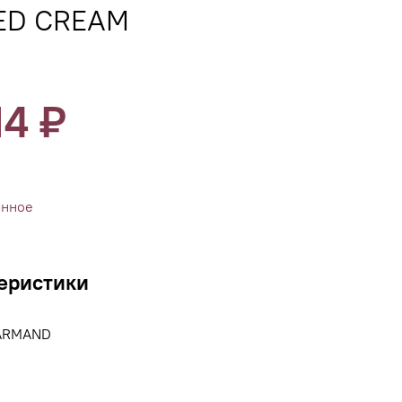
ED CREAM
14 ₽
анное
еристики
 ARMAND