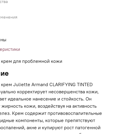
ства
именения
ины
теристики
 крем для проблемной кожи
ние
 крем Juliette Armand CLARIFYING TINTED
уально корректирует несовершенства кожи,
ает идеальное нанесение и стойкость. Он
 жирность кожи, воздействуя на активность
елез. Крем содержит противовоспалительные
цидные компоненты, которые препятствуют
оспалений, акне и купируют рост патогенной