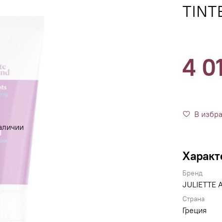
TINT
4 0
В избр
аличии
Характ
Бренд
JULIETTE
Страна
Греция