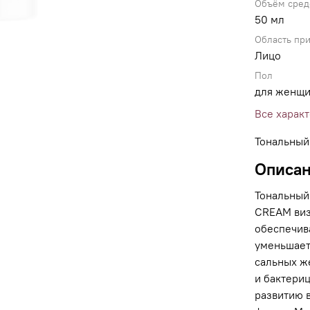
Объём сред
50 мл
Область пр
Лицо
Пол
для женщ
Все харак
Тональный
Описа
Тональный
CREAM виз
обеспечив
уменьшает
сальных ж
и бактери
развитию в