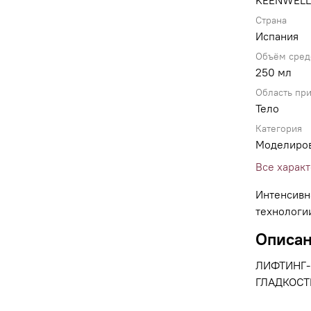
KEENWELL
Страна
Испания
Объём сред
250 мл
Область пр
Тело
Категория
Моделиро
Все харак
Интенсивн
технологи
Описа
ЛИФТИНГ-
ГЛАДКОСТ