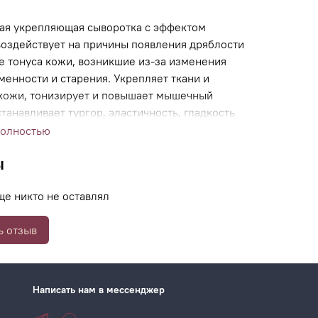
ая укрепляющая сыворотка с эффектом
воздействует на причины появления дряблости
е тонуса кожи, возникшие из-за изменения
менности и старения. Укрепляет ткани и
 кожи, тонизирует и повышает мышечный
станавливает тургор, эластичность, гладкость
полностью
ы
ще никто не оставлял
ь отзыв
Написать нам в мессенджер