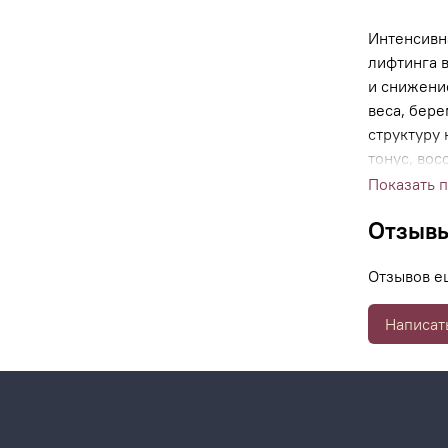
Интенсивн
лифтинга 
и снижени
веса, бере
структуру
тонус, вос
кожи.
Показать 
Отзыв
Отзывов е
Написат