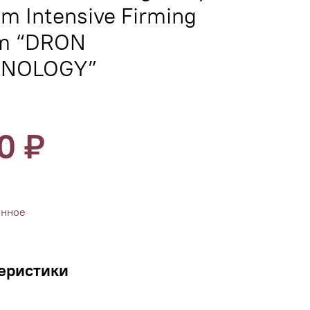
m Intensive Firming
m “DRON
NOLOGY”
10 ₽
анное
еристики