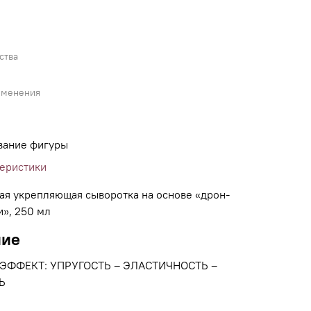
ства
именения
вание фигуры
теристики
ая укрепляющая сыворотка на основе «дрон-
и», 250 мл
ние
ЭФФЕКТ: УПРУГОСТЬ – ЭЛАСТИЧНОСТЬ –
Ь