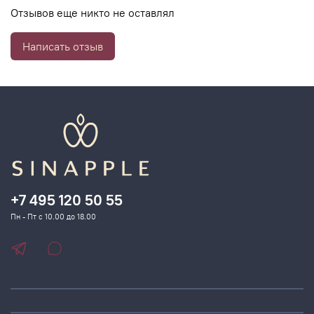
делая кожу более упругой
Отзывов еще никто не оставлял
0,5% - Протеин Люпина
Написать отзыв
увеличивает синтез коллагена, что приводит к
утолщению кожи
0,5 % - Стволовые клетки сапонарии
активирует дермальные стволовые клетки для
уплотнения и
укрепления кожи
+7 495 120 50 55
ПОКАЗАНИЯ К ПРИМЕНЕНИЮ:
Пн - Пт с 10.00 до 18.00
Зрелая кожа (до и после менопаузы)
Тонкая кожа с потерей упругости, провисанием и
видимыми
мелкими кровеносными сосудами