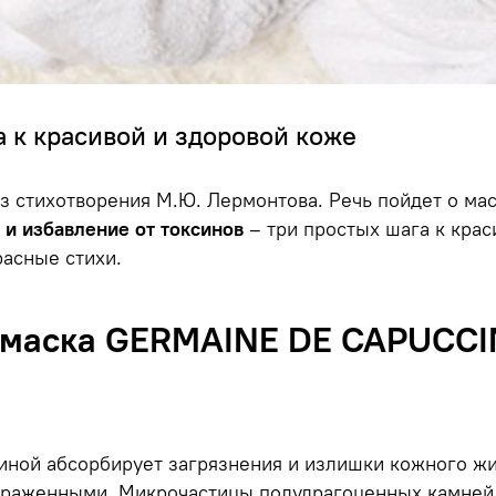
 к красивой и здоровой коже
 стихотворения М.Ю. Лермонтова. Речь пойдет о маск
и избавление от токсинов
– три простых шага к кра
расные стихи.
маска GERMAINE DE CAPUCCIN
линой абсорбирует загрязнения и излишки кожного ж
выраженными. Микрочастицы полудрагоценных камней