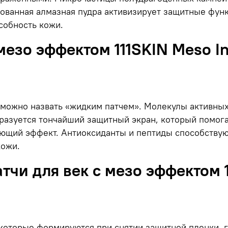
ованная алмазная пудра активизирует защитные функ
собность кожи.
езо эффектом 111SKIN Meso In
 можно назвать «жидким патчем». Молекулы активны
разуется тончайший защитный экран, который помога
яющий эффект. Антиоксиданты и пептиды способству
кожи.
чи для век с мезо эффектом 1
которые формируются при снятии защитной пленки, г