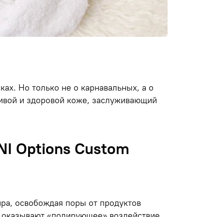
ах. Но только не о карнавальных, а о
сивой и здоровой коже, заслуживающий
I Options Custom
ира, освобождая поры от продуктов
 оказывают «полирующее» воздействие,